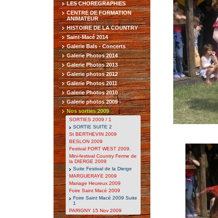
LES CHOREGRAPHIES
CENTRE DE FORMATION
ANIMATEUR
HISTOIRE DE LA COUNTRY
Saint-Macé 2014
Galerie Bals - Concerts
Galerie Photos 2014
Galerie Photos 2013
Galerie photos 2012
Galerie Photos 2011
Galerie Photos 2010
Galerie photos 2009 -
Nos sorties 2009
SORTIES 2009 / 1
SORTIE SUITE 2
St BERTHEVIN 2009
BESLON 2009
Festival FORT WEST 2009.
Mini-festival Country Ferme de
la DIERGE 2009
Suite Festival de la Dierge
MARGUERAYE 2009
Mariage Heureux 2009
Foire Saint Macé 2009
Foire Saint Macé 2009 Suite
1
PARIGNY 15 Nov 2009